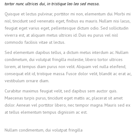
tortor nunc ultrices dui, in tristique leo leo sed massa.
Quisque et lectus pulvinar, porttitor mi non, elementum dui. Morbi mi
nisl, tincidunt sed venenatis eget, finibus eu mauris. Nullam nisi lacus,
feugiat eget varius eget, pellentesque dictum odio. Sed sollicitudin
viverra est, at aliquam metus ultrices id. Duis eu purus vel nisl
commodo facilisis vitae ut lectus.
Sed elementum dapibus tellus, a dictum metus interdum ac. Nullam
condimetum, dui volutpat fringilla molestie, libero tortor ultrices
lorem, at tempus diam purus non velit. Aliquam vel nulla eleifend,
consequat elit id, tristique massa. Fusce dolor velit, blandit ac erat ac,
vestibulum ornare diam.
Curabitur maximus feugiat velit, sed dapibus sem auctor quis.
Maecenas turpis purus, tincidunt eget mattis ac, placerat sit amet
dolor. Aenean vel porttitor libero, nec tempor magna. Mauris sed ex
at tellus elementum tempus dignissim ac est.
Nullam condimentum, dui volutpat fringilla